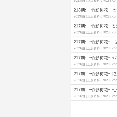
2023澳门正版资料 670288.co
218期: ┣竹影梅花┫
2023澳门正版资料 670288.co
217期: ┣竹影梅花┫
2023澳门正版资料 670288.co
217期: ┣竹影梅花
2023澳门正版资料 670288.co
217期: ┣竹影梅花┫
2023澳门正版资料 670288.co
217期: ┣竹影梅花┫
2023澳门正版资料 670288.co
217期: ┣竹影梅花┫
2023澳门正版资料 670288.co