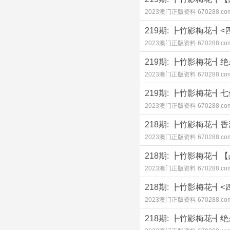
2023澳门正版资料 670288.co
219期: ┣竹影梅花┫
2023澳门正版资料 670288.co
219期: ┣竹影梅花┫
2023澳门正版资料 670288.co
219期: ┣竹影梅花┫
2023澳门正版资料 670288.co
218期: ┣竹影梅花┫
2023澳门正版资料 670288.co
218期: ┣竹影梅花
2023澳门正版资料 670288.co
218期: ┣竹影梅花┫
2023澳门正版资料 670288.co
218期: ┣竹影梅花┫