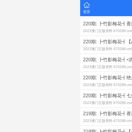
首页
220期: ┣竹影梅花┫
2023澳门正版资料 670288.co
220期: ┣竹影梅花
2023澳门正版资料 670288.co
220期: ┣竹影梅花┫
2023澳门正版资料 670288.co
220期: ┣竹影梅花┫
2023澳门正版资料 670288.co
220期: ┣竹影梅花┫
2023澳门正版资料 670288.co
219期: ┣竹影梅花┫
2023澳门正版资料 670288.co
219期: ┣竹影梅花