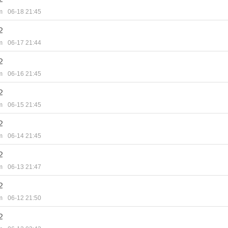
m
06-18 21:45
２
m
06-17 21:44
２
m
06-16 21:45
２
m
06-15 21:45
２
m
06-14 21:45
２
m
06-13 21:47
２
m
06-12 21:50
２