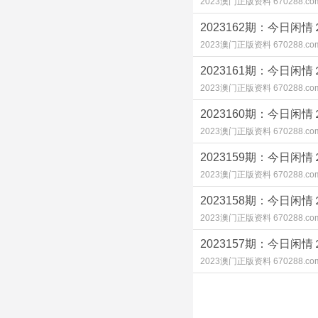
2023澳门正版资料 670288.co
2023162期：今日闲情
2023澳门正版资料 670288.co
2023161期：今日闲情
2023澳门正版资料 670288.co
2023160期：今日闲情
2023澳门正版资料 670288.co
2023159期：今日闲情
2023澳门正版资料 670288.co
2023158期：今日闲情
2023澳门正版资料 670288.co
2023157期：今日闲情
2023澳门正版资料 670288.co