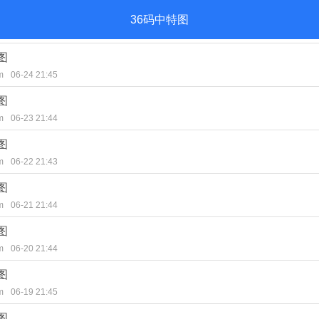
36码中特图
图
m
06-24 21:45
图
m
06-23 21:44
图
m
06-22 21:43
图
m
06-21 21:44
图
m
06-20 21:44
图
m
06-19 21:45
图