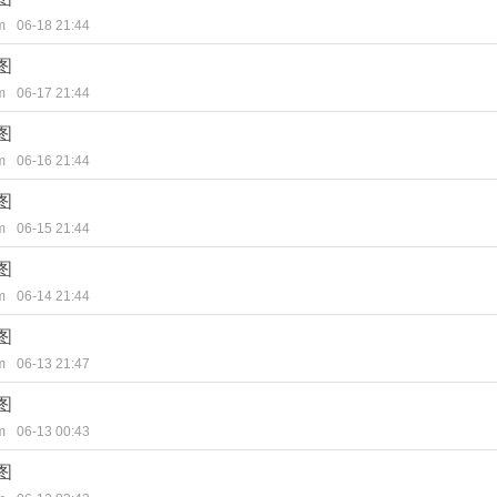
m
06-18 21:44
图
m
06-17 21:44
图
m
06-16 21:44
图
m
06-15 21:44
图
m
06-14 21:44
图
m
06-13 21:47
图
m
06-13 00:43
图