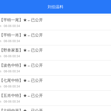
刘伯温料
→★【平特一尾】★←已公开
m
08-06 00:34
→★【平特一肖】★←已公开
m
08-06 00:34
→★【野兽家畜】★←已公开
m
08-06 00:34
→★【波色中特】★←已公开
m
08-06 00:34
→★【七尾中特】★←已公开
m
08-06 00:34
→★【五肖中特】★←已公开
m
08-06 00:34
→★【六码中平】★←已公开