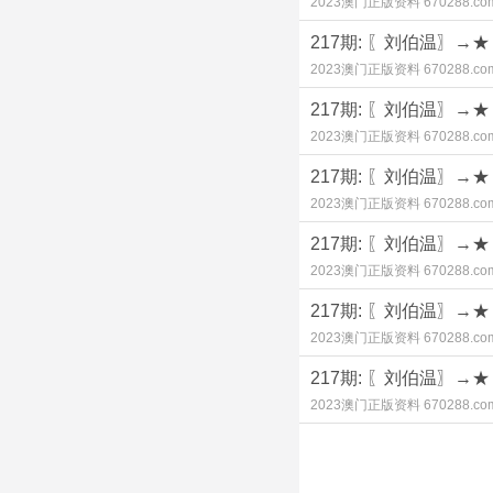
2023澳门正版资料 670288.co
217期: 〖刘伯温〗
2023澳门正版资料 670288.co
217期: 〖刘伯温〗
2023澳门正版资料 670288.co
217期: 〖刘伯温〗
2023澳门正版资料 670288.co
217期: 〖刘伯温〗
2023澳门正版资料 670288.co
217期: 〖刘伯温〗
2023澳门正版资料 670288.co
217期: 〖刘伯温〗
2023澳门正版资料 670288.co