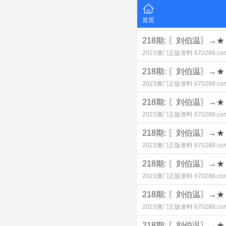
首页
218期: 〖刘伯温〗
2023澳门正版资料 670288.co
218期: 〖刘伯温〗
2023澳门正版资料 670288.co
218期: 〖刘伯温〗
2023澳门正版资料 670288.co
218期: 〖刘伯温〗
2023澳门正版资料 670288.co
218期: 〖刘伯温〗
2023澳门正版资料 670288.co
218期: 〖刘伯温〗
2023澳门正版资料 670288.co
218期: 〖刘伯温〗