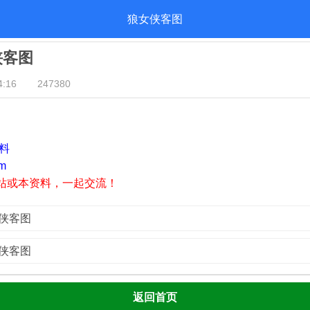
狼女侠客图
侠客图
:16
247380
资料
m
站或本资料，一起交流！
女侠客图
女侠客图
返回首页